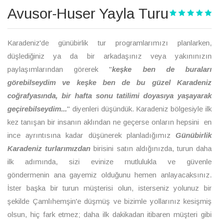
Avusor-Huser Yayla Turu
Karadeniz'de günübirlik tur programlarımızı planlarken,
düşlediğiniz ya da bir arkadaşınız veya yakınınızın
paylaşımlarından görerek "
keşke ben de buraları
görebilseydim ve keşke ben de bu güzel Karadeniz
coğrafyasında, bir hafta sonu tatilimi doyasıya yaşayarak
geçirebilseydim...
" diyenleri düşündük. Karadeniz bölgesiyle ilk
kez tanışan bir insanın aklından ne geçerse onların hepsini en
ince ayrıntısına kadar düşünerek planladığımız
Günübirlik
Karadeniz turlarımızdan
birisini satın aldığınızda, turun daha
ilk adımında, sizi evinize mutlulukla ve güvenle
göndermenin ana gayemiz olduğunu hemen anlayacaksınız.
İster başka bir turun müşterisi olun, isterseniz yolunuz bir
şekilde Çamlıhemşin'e düşmüş ve bizimle yollarınız kesişmiş
olsun, hiç fark etmez; daha ilk dakikadan itibaren müşteri gibi