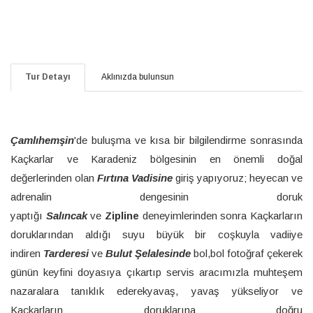
Tur Detayı
Aklınızda bulunsun
Çamlıhemşin
'de buluşma ve kısa bir bilgilendirme sonrasında
Kaçkarlar ve Karadeniz bölgesinin en önemli doğal
değerlerinden olan
Fırtına Vadisine
giriş yapıyoruz; heyecan ve
adrenalin dengesinin doruk
yaptığı
Salıncak
ve
Zipline
deneyimlerinden sonra Kaçkarların
doruklarından aldığı suyu büyük bir coşkuyla vadiiye
indiren
Tarderesi
ve
Bulut Şelalesinde
bol,bol fotoğraf çekerek
günün keyfini doyasıya çıkartıp servis aracımızla muhteşem
nazaralara tanıklık ederekyavaş, yavaş yükseliyor ve
Kaçkarların doruklarına doğru