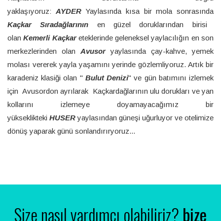
yaklaşıyoruz:
AYDER
Yaylasında kısa bir mola sonrasında
Kaçkar Sıradağlarının
en güzel doruklarından birisi
olan
Kemerli Kaçkar
eteklerinde geleneksel yaylacılığın en son
merkezlerinden olan
Avusor
yaylasında çay-kahve, yemek
molası vererek yayla yaşamını yerinde gözlemliyoruz. Artık bir
karadeniz klasiği olan "
Bulut Denizi
" ve gün batımını izlemek
için Avusordon ayrılarak Kaçkardağlarının ulu dorukları ve yan
kollarını izlemeye doyamayacağımız bir
yükseklikteki
HUSER
yaylasından güneşi uğurluyor ve otelimize
dönüş yaparak günü sonlandırıryoruz...
Size nasıl yardımcı olabiliriz?
bize