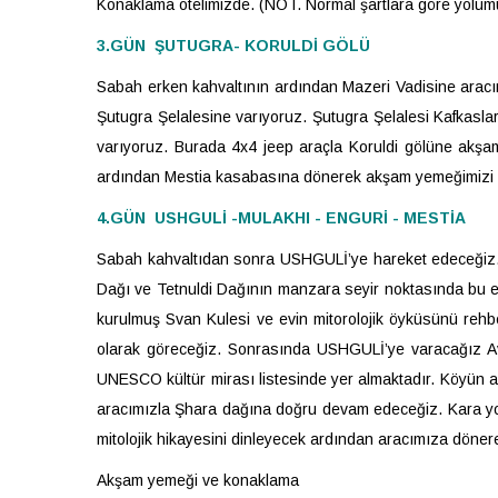
Konaklama otelimizde. (NOT. Normal şartlara göre yolumuz
3.GÜN ŞUTUGRA- KORULDİ GÖLÜ
Sabah erken kahvaltının ardından Mazeri Vadisine aracı
Şutugra Şelalesine varıyoruz. Şutugra Şelalesi Kafkasla
varıyoruz. Burada 4x4 jeep araçla Koruldi gölüne akşa
ardından Mestia kasabasına dönerek akşam yemeğimizi 
4.GÜN USHGULİ -MULAKHI - ENGURİ - MESTİA
Sabah kahvaltıdan sonra USHGULİ’ye hareket edeceğiz. 
Dağı ve Tetnuldi Dağının manzara seyir noktasında bu enf
kurulmuş Svan Kulesi ve evin mitorolojik öyküsünü rehbe
olarak göreceğiz. Sonrasında USHGULİ’ye varacağız Avru
UNESCO kültür mirası listesinde yer almaktadır. Köyün a
aracımızla Şhara dağına doğru devam edeceğiz. Kara yo
mitolojik hikayesini dinleyecek ardından aracımıza döne
Akşam yemeği ve konaklama