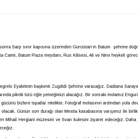
onra Sarp sınır kapısına üzerinden Gürcistan’ın Batum şehrine doğru
ta Camii, Batum Piaza meydanı, Rus Kilisesi, Ali ve Nino heykeli göre
egrelo Eyaletinin başkenti Zugdidi Şehrine varacağız. Dadiana Sarayı
ında piknik türü öğle yemeğimizi alacağız. Bir sonraki molamız Enguri ba
 gücünü bizlere ispatlar nitelikte. Fotoğraf molasının ardından yola d
 olacak. Günün son durağı olan Mestia kasabasına varışımız ile birlik
en Mihail Hergiani müzesini ve Svan kulesini ziyaret edeceğiz. Daha
eceğiz.