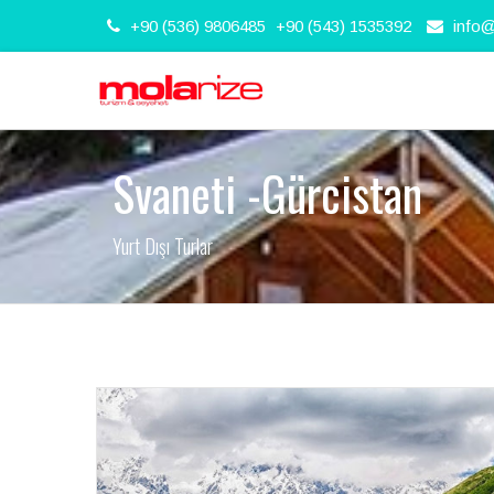
+90 (536) 9806485
+90 (543) 1535392
info
Svaneti -Gürcistan
Yurt Dışı Turlar