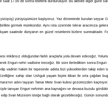
aat 17.00 de sonra teleferik durduruluyor. Bu aktivite diğer güne sark
bir yürüyüş) yürüyüşümüze başlıyoruz. Yaz döneminde kurulan seyyar 
la birlikte görmek mümkündür. Aynı rota üzerinde tekrar aracımıza gele
akşam saatinde dünyanın en güzel resimlerini bizlere sunmaktadır. F
mesi imkânsız olduğundan farklı araçlarla yola devam edeceğiz. Yolu
rek Enguri nehri vadisine ineceğiz. Bir süre ilerledikten sonra Enguri
 vadinin hakim bir tepesinde adeta bizi yükseklerden takip eden tari
elliğine sahip olan Ushguli yaşam biçimi itibari ile orta çağdan bug
Tamara’nın adını taşıyan Tamar Mete Svan kulesi gözümüzden kaçmıyor. 
üyle tanışan Enguri nehrinin ana kaynağını ve devasa buzulu gördük
et edip Svan Müzesini isteğe bağlı olarak gezebileceğiz. Günün sonund