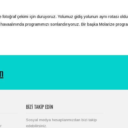
e fotoğraf çekimi için duruyoruz. Yolumuz gidiş yolunun aynı rotası ol
 havaalınında programımızı sonlandırıyoruz. Bir başka Molarize progr
ın
BIZI TAKIP EDIN
Sosyal medya hesaplarımızdan bizi takip
r
edebilirsiniz.