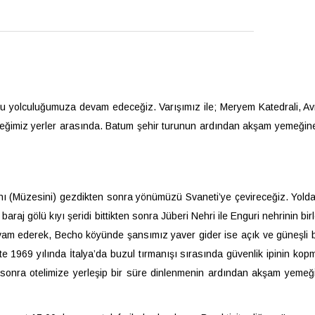
 yolculuğumuza devam edeceğiz. Varışımız ile; Meryem Katedrali, Avr
ceğimiz yerler arasında. Batum şehir turunun ardından akşam yemeğine 
nı (Müzesini) gezdikten sonra yönümüzü Svaneti’ye çevireceğiz. Yolda
raj gölü kıyı şeridi bittikten sonra Jüberi Nehri ile Enguri nehrinin bi
evam ederek, Becho köyünde şansımız yaver gider ise açık ve güneşli b
te 1969 yılında İtalya’da buzul tırmanışı sırasında güvenlik ipinin ko
 sonra otelimize yerleşip bir süre dinlenmenin ardından akşam yemeğ