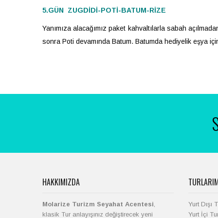
5.GÜN ZUGDİDİ-POTİ-BATUM-RİZE
Yanımıza alacağımız paket kahvaltılarla sabah açılmadan
sonra Poti devamında Batum. Batumda hediyelik eşya için
S
HAKKIMIZDA
TURLARIM
Molarize Turizm Seyahat Acentesi
,
Yurt Dışı T
klasik Tur anlayışınız değiştirecek yeni
Yurt İçi Tu