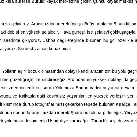
 kısa sürerse Zuruldi kayak merkezine çıkılır. Çünkü kayak merkezine s
mızla gidiyoruz. Aracımızdan inerek (gidiş dönüş ortalama 5 saatlik 
raki debisi en yğksek şelaledir. Hava güneşli ise şelaleyi gökkuşağıy
m saatinde çıkıyoruz. Ushba dağı eteğinde bulunan bu göl özellikle 
alıyoruz. Serbest zaman konaklama.
Yolların aşırı bozuk olmasından dolayı kendi aracımızın bu yolu geç
es güzelliği içimize sindireceğiz. Ardından en yüksek noktayı da geçe
rimizden dinledikten sonra Yolumuza Enguri vadisi boyunca devam edip
pa ve Kafkaslardaki kesintisiz yaşanılan en yüksek yerleşim yeri öz
lt kısmında durup fotoğraflarımızı çekerken tepede bulunan Kıraliçe 
lunun sonunda aracımızdan inerek Şhara buzuluna gideceğiz. Yeryüz
rek yolumuza devam edip Ushguli’ye varacağız. Tarihi Kiliseyi de ziyar