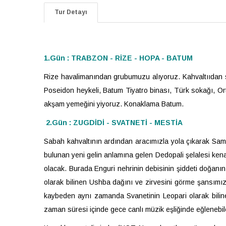
Tur Detayı
1.Gün : TRABZON - RİZE - HOPA - BATUM
Rize havalimanından grubumuzu alıyoruz. Kahvaltııdan s
Poseidon heykeli, Batum Tiyatro binası, Türk sokağı, Or
akşam yemeğini yiyoruz. Konaklama Batum.
2.Gün : ZUGDİDİ - SVATNETİ - MESTİA
Sabah kahvaltının ardından aracımızla yola çıkarak Sam
bulunan yeni gelin anlamına gelen Dedopali şelalesi kenar
olacak. Burada Enguri nehrinin debisinin şiddeti doğanın
olarak bilinen Ushba dağını ve zirvesini görme şansımız
kaybeden aynı zamanda Svanetinin Leopari olarak bilin
zaman süresi içinde gece canlı müzik eşliğinde eğlenebil