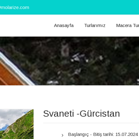
@molarize.com
Anasayfa
Turlarımız
Macera Tur
Svaneti -Gürcistan
Başlangıç - Bitiş tarihi: 15.07.20