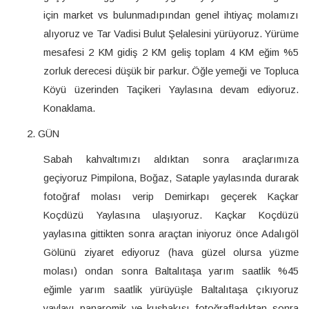
için market vs bulunmadıpından genel ihtiyaç molamızı
alıyoruz ve Tar Vadisi Bulut Şelalesini yürüyoruz. Yürüme
mesafesi 2 KM gidiş 2 KM geliş toplam 4 KM eğim %5
zorluk derecesi düşük bir parkur. Öğle yemeği ve Topluca
Köyü üzerinden Taçikeri Yaylasına devam ediyoruz.
Konaklama.
GÜN
Sabah kahvaltımızı aldıktan sonra araçlarımıza
geçiyoruz Pimpilona, Boğaz, Sataple yaylasında durarak
fotoğraf molası verip Demirkapı geçerek Kaçkar
Koçdüzü Yaylasına ulaşıyoruz. Kaçkar Koçdüzü
yaylasına gittikten sonra araçtan iniyoruz önce Adalıgöl
Gölünü ziyaret ediyoruz (hava güzel olursa yüzme
molası) ondan sonra Baltalıtaşa yarım saatlik %45
eğimle yarım saatlik yürüyüşle Baltalıtaşa çıkıyoruz
yaylayı panaromik ve kuşbakışı fotoğrafladıktan sonra